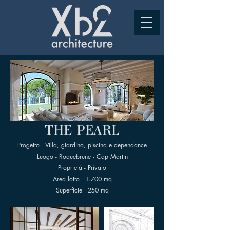
THE PEARL
Progetto - Villa, giardino, piscina e dependance
Luogo - Roquebrune - Cap Martin
Proprietà - Privato
Area lotto - 1.700 mq
Superficie - 250 mq