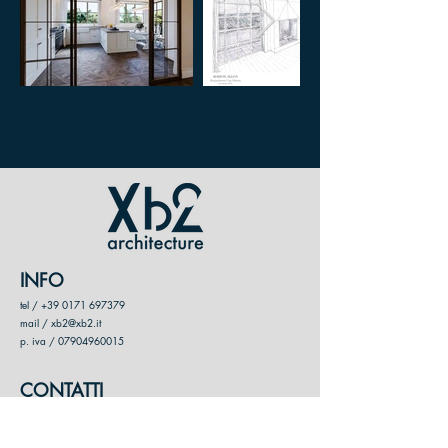
INFO
tel /
+39 0171 697379
mail / xb2@xb2.it
p. iva /
07904960015
CONTATTI
XB2 ARCHITETTI ASSOCIATI
Cuneo