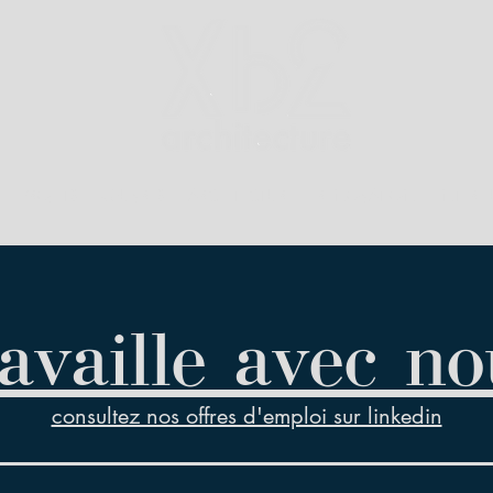
PROJETS
ŒUVRES
ARCHITECTURE
RÉNOVATION
INTÉRI
ravaille avec no
consultez nos offres d'emploi sur linkedin