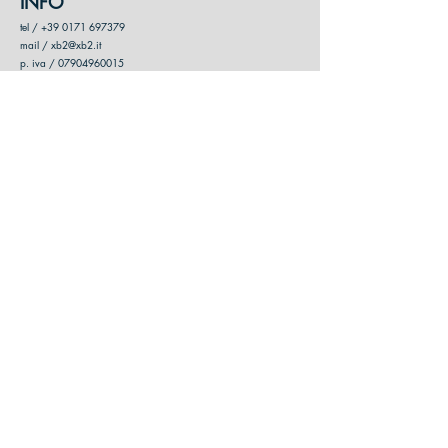
INFO
tel /
+39 0171 697379
mail / xb2@xb2.it
p. iva /
07904960015
CONTATTI
XB2 ARCHITETTI ASSOCIATI
Cuneo
Via Stoppani 31, Italy
Antibes
Le Carnot
14
Rue Sadi Carnot, France
SOCIAL
©2022 par XB2 Architecture crèè par wix.com / XB2 Architectes Associés /
privacy & coockie policy