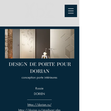
DESIGN DE PORTE POUR
DORIAN
conception porte intérieures
Russie
DORIEN
---------------------------------
https://dorian.ru/
https://dorian.ru/stradivari.php