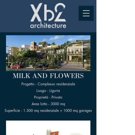
MILK AND FLOWERS
Progetto - Complesso residenziale
Luogo - Liguria
Proprietà - Privato
Area lotto - 3000 mq
Superficie - 1.500 mq residenziale + 1000 mq garages