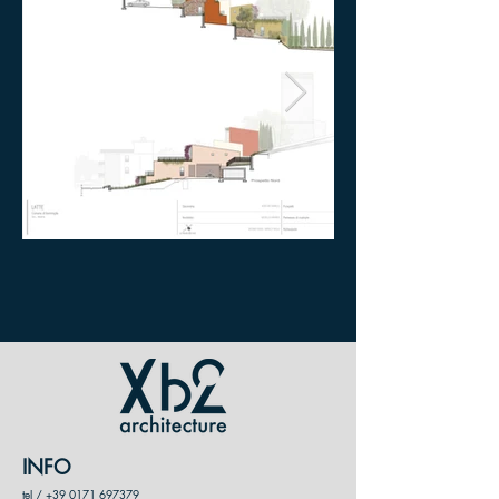
INFO
tel /
+39 0171 697379